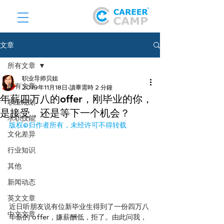
文章
所有文章
职业导师贝姐
所有文章
2019年11月18日
讀畢需時 2 分鐘
年薪四万八的offer，刚毕业的你，
职业规划
是接受，还是等下一个机会？
求职技能
版权©️归作者所有，未经许可不得转载
文化差异
行业知识
其他
新闻动态
英文文章
近日听朋友说有位新毕业生得到了一份四万八
中文文章
年薪的 offer，嫌薪酬低，拒了。由此问我，