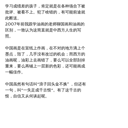
学习成绩差的孩子，肯定就是在各种场合下被
批评、被看不上。犯了啥错的，有可能前途就
此断送。
2007年前我跟学油画的老师聊国画和油画的
区别，一致认为这简直就是中西方人生的写
照。
中国画是在宣纸上作画，在不对的地方滴上个
墨点，毁了，几乎没有改过的机会；而西方的
油画呢，油彩上去画错了，要么可以全部刮掉
重来，要么再铺上一层新的色彩，还可能画成
一幅佳作。
中国虽然有句话叫“浪子回头金不换” ，但还有
一句，叫“一失足成千古恨“。有了这千古的
恨，自信又从何谈起呢。