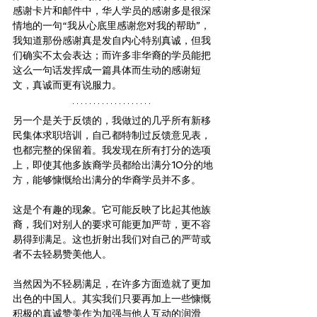
感谢卡片和邮件中，华人学员的感谢多是很深
情地的一句“我从心底里感谢您对我的帮助”，
我知道那份感谢真是发自内心特别真诚，但我
们确实不太会表达；而许多非华裔的学员能把
这么一句话发挥成一篇具体而生动的感谢短
文，真诚而更有说服力。
另一个是关于反馈的，我做过的几乎所有新移
民集体求职培训，自己都特制过反馈意见表，
也都完整的保留着。我发现在所有打分的选项
上，即使其他多族裔学员都给出满分10分的地
方，能够慷慨给出满分的华裔学员并不多。
这是个有趣的现象。它可能反映了比起其他族
裔，我们对别人的要求可能更加严苛，更不容
易得到满足。这也折射出我们对自己的严苛或
者不去轻易赞美他人。 
当然因为不轻易满足，在许多方面造就了更加
出色的中国人。其实我们只要再加上一些慷慨
积极的真诚赞美作为加强与他人互动的润滑