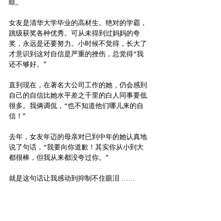
眶。
女友是清华大学毕业的高材生。绝对的学霸，
跳级获奖各种优秀。可从未得到过妈妈的夸
奖，永远是还要努力。小时候不觉得，长大了
才意识到这对自信是严重的挫伤，总觉得“我
还不够好。” 
直到现在，在著名大公司工作的她，仍会感到
自己的自信比她水平差之千里的白人同事要低
很多。我俩调侃，“也不知道他们哪儿来的自
信！”
去年，女友年迈的母亲对已到中年的她认真地
说了句话，“我要向你道歉！其实你从小到大
都很棒，但我从来都没夸过你。” 
就是这句话让我感动到抑制不住眼泪 …… 