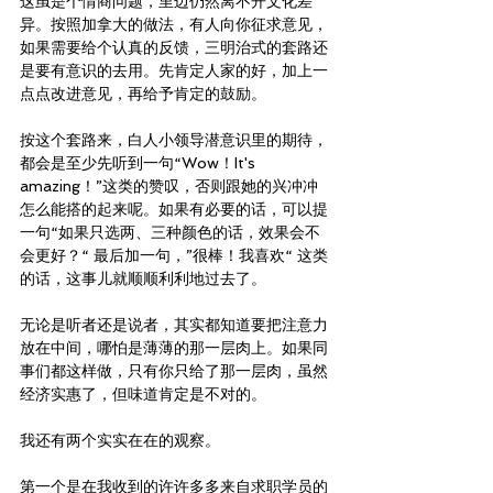
这虽是个情商问题，里边仍然离不开文化差
异。按照加拿大的做法，有人向你征求意见，
如果需要给个认真的反馈，三明治式的套路还
是要有意识的去用。先肯定人家的好，加上一
点点改进意见，再给予肯定的鼓励。
按这个套路来，白人小领导潜意识里的期待，
都会是至少先听到一句“Wow！It's 
amazing！”这类的赞叹，否则跟她的兴冲冲
怎么能搭的起来呢。如果有必要的话，可以提
一句“如果只选两、三种颜色的话，效果会不
会更好？“ 最后加一句，”很棒！我喜欢“ 这类
的话，这事儿就顺顺利利地过去了。
无论是听者还是说者，其实都知道要把注意力
放在中间，哪怕是薄薄的那一层肉上。如果同
事们都这样做，只有你只给了那一层肉，虽然
经济实惠了，但味道肯定是不对的。
我还有两个实实在在的观察。
第一个是在我收到的许许多多来自求职学员的