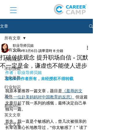
文章
所有文章
职业导师贝姐
所有文章
2019年3月6日
讀畢需時 8 分鐘
打破传统观念 提升职场自信 - 沉默
职业规划
不一定是金，谦虚也不能使人进步
求职技能
作者：职业导师贝姐
文化差异
版权©️归作者所有，未经授权不得转载
行业知识
我原本要推荐一篇文章，题目是
《羞辱的文
其他
化：一位赴美妈妈对中国教育的反思》
 但这篇
文章引起了我一系列的感慨，最终决定自己单
新闻动态
独写一篇。
英文文章
首先，我一直是个敏感的人，曾几次被很亲的
中文文章
长辈语重心长地教导过，“你太敏感了！” 读了