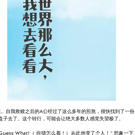
开眼笑。自我救赎之后的A公经过了这么多年的煎熬，很快找到了一
盘子去了。这个转行，可能会让绝大多数人感觉失望极了。
“Guess What!（ 你猜怎么着！）从此他变了个人！” 想象