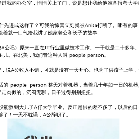
前台溜进我的办公室，悄悄关上了门，说是想让我给他准备报考大
仁先进成这样了？可我的惊喜立刻就被Anita打断了。哪有的
接着就一口气给我讲了她家老公和长子的故事。
叫他A公吧）原来一直在IT行业里做技术工作。一干就是二十多年
。在北美，我们管这种人叫 people person。
愁苦，说A公收入不错，可就是没有一天开心。也为了供孩子上学
 people  person 整天对着机器，当着几十年如一日的
尸走肉似的，沉闷无聊，日子过得别别扭扭。 
没能熬到大儿子A仔大学毕业。反正是供的差不多了，以后的日
够了！一天不耽误，A公辞职了。