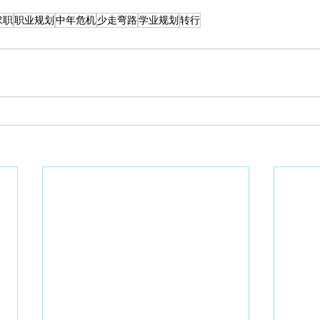
求职
职业规划
中年危机
少走弯路
学业规划
转行