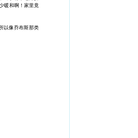
少暖和啊！家里竟
所以像乔布斯那类