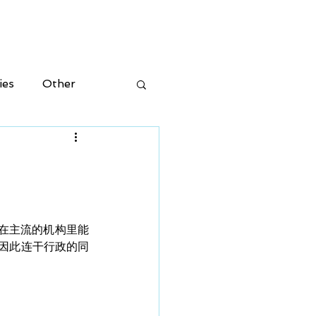
ION
RESOURCES
ies
Other
。在主流的机构里能
因此连干行政的同