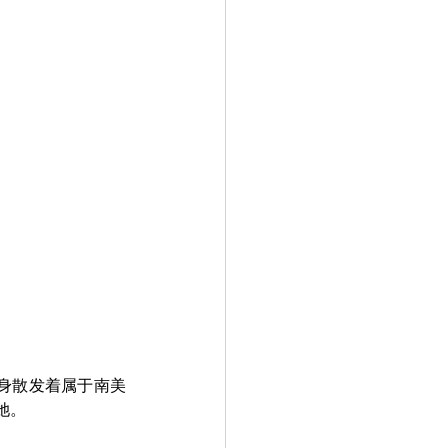
浑身散发着属于南美
她。