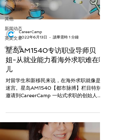
行业知识
其他
新闻动态
CareerCamp
2022年6月13日
讀畢需時 1 分鐘
英文文章
中文文章
星岛AM1540专访职业导师贝
姐-从就业能力看海外求职难在哪
儿
对留学生和新移民来说，在海外求职就像是走
迷宫。星岛AM1540【都市脉搏】栏目特别
邀请到CareerCamp 一站式求职的创始人，
职业导师贝姐就有关新移民和留学生的就业话
题进行了又一次专访。贝姐从经验出发就五个
方面为求职者进行了拆解。